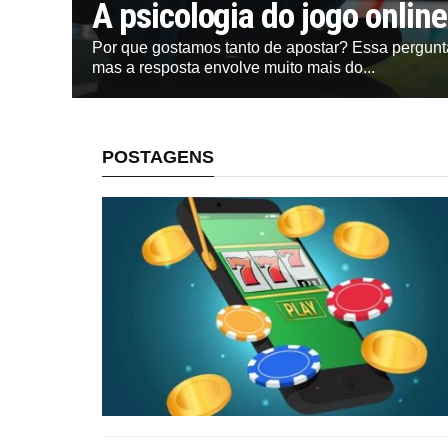
A psicologia do jogo online
Por que gostamos tanto de apostar? Essa pergunt
mas a resposta envolve muito mais do...
POSTAGENS