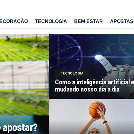
ECORAÇÃO
TECNOLOGIA
BEM-ESTAR
APOSTAS
TECNOLOGIA
Como a inteligência artificial 
mudando nosso dia a dia
 apostar?