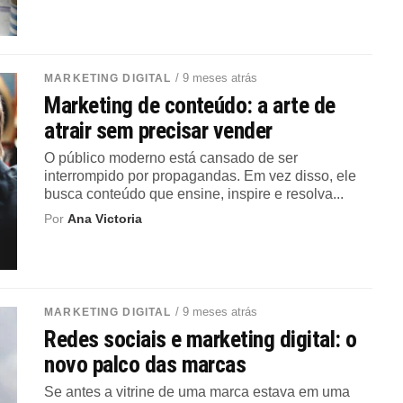
/ 9 meses atrás
MARKETING DIGITAL
Marketing de conteúdo: a arte de
atrair sem precisar vender
O público moderno está cansado de ser
interrompido por propagandas. Em vez disso, ele
busca conteúdo que ensine, inspire e resolva...
Por
Ana Victoria
/ 9 meses atrás
MARKETING DIGITAL
Redes sociais e marketing digital: o
novo palco das marcas
Se antes a vitrine de uma marca estava em uma