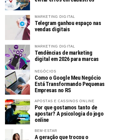
MARKETING DIGITAL
Telegram ganhou espaço nas
vendas digitais
MARKETING DIGITAL
Tendências de marketing
digital em 2026 para marcas
NEGÓCIOS
Como o Google Meu Negócio
Está Transformando Pequenas
Empresas no RS
APOSTAS E CASSINOS ONLINE
Por que gostamos tanto de
apostar? A psicologia do jogo
online
BEM-ESTAR
A geração que trocou o