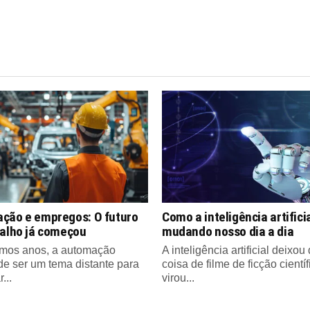
ção e empregos: O futuro
Como a inteligência artifici
balho já começou
mudando nosso dia a dia
imos anos, a automação
A inteligência artificial deixou
de ser um tema distante para
coisa de filme de ficção científ
...
virou...