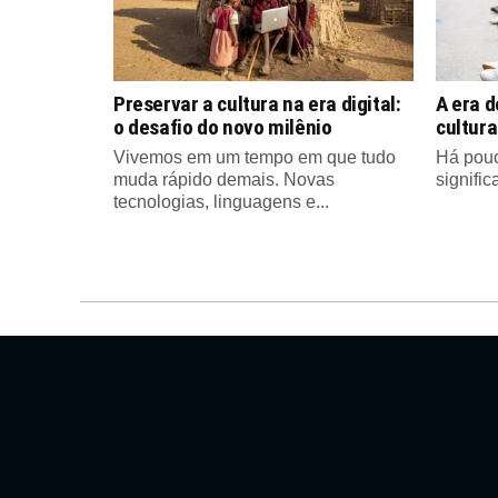
Preservar a cultura na era digital:
A era d
o desafio do novo milênio
cultur
Vivemos em um tempo em que tudo
Há pouc
muda rápido demais. Novas
signific
tecnologias, linguagens e...